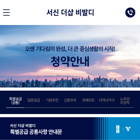
오랜 기다림의 완성, 더 큰 중심생활의 시작!
청약안내
특별공급
노부모
일반공급
기관추천
신혼부부
생애최초
다자녀가구
(공통)
부양자